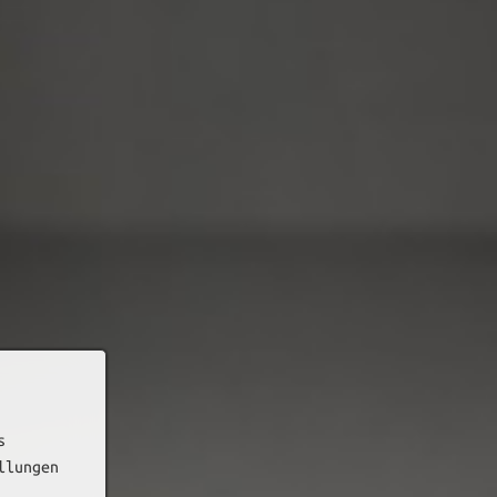
s
llungen