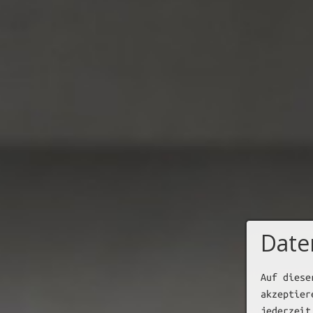
Date
Auf diese
akzeptier
jederzeit