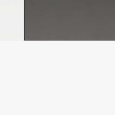
kter Draht zu uns:
9 (0)7720 / 956303