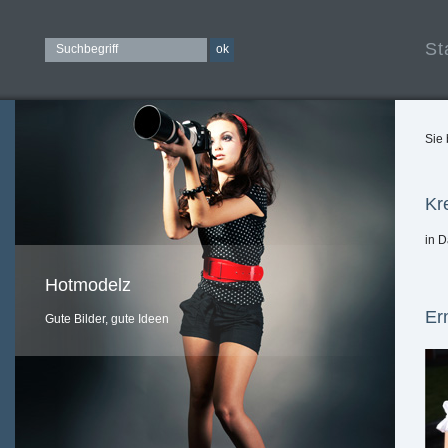
St
Sie 
Kr
in 
Hotmodelz
Er
Gute Bilder, gute Ideen